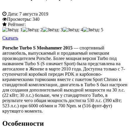
Дата:
7 августа 2019
Просмотры:
340
Рейтинг:
Скачать
Porsche Turbo S Moshammer 2015
— спортивный
автомобиль, выпускаемый и продаваемый немецким
производителем Porsche. Более мощная версия Turbo под
названием Turbo S (S означает Sport) была представлена ​​на
автосалоне в Женеве в марте 2010 года. Доступна только с 7-
ступенчатой ​​коробкой передач PDK и карбоново-
керамическими тормозами вместе с пакетом Sport Chrono в
стандартной комплектации, двигатель в Turbo S был настроен
для создания дополнительной выходной мощности на 30 л.с.
(22 кВт; 30 л.с.) больше, чем у стандартного Turbo, в
результате чего общая мощность достигла 530 л.с. (390 кВт;
523 л.с.) при 6000 об/мин и 700 Npm. м (516 фунт-фут)
крутящего момента.
Особенности