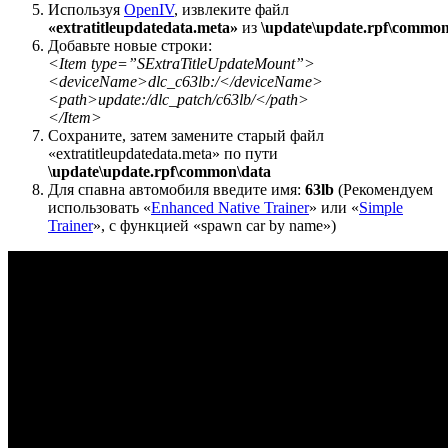
Используя
OpenIV
, извлеките файл
«extratitleupdatedata.meta»
из
\update\update.rpf\common
Добавьте новые строки:
<Item type=”SExtraTitleUpdateMount”>
<deviceName>dlc_c63lb:/</deviceName>
<path>update:/dlc_patch/c63lb/</path>
</Item>
Сохраните, затем замените старый файл
«extratitleupdatedata.meta» по пути
\update\update.rpf\common\data
Для спавна автомобиля введите имя:
63lb
(Рекомендуем
использовать «
Enhanced Native Trainer
» или «
Simple
Trainer
», с функцией «spawn car by name»)