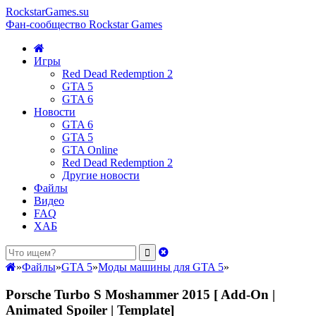
RockstarGames.su
Фан-сообщество Rockstar Games
Игры
Red Dead Redemption 2
GTA 5
GTA 6
Новости
GTA 6
GTA 5
GTA Online
Red Dead Redemption 2
Другие новости
Файлы
Видео
FAQ
ХАБ
»
Файлы
»
GTA 5
»
Моды машины для GTA 5
»
Porsche Turbo S Moshammer 2015 [ Add-On |
Animated Spoiler | Template]