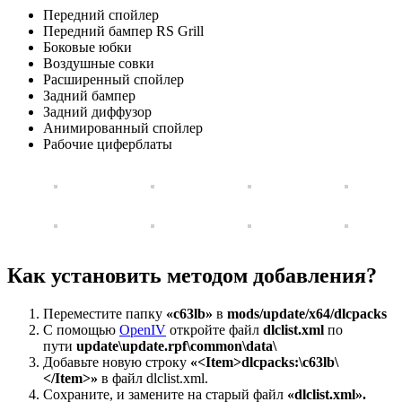
Передний спойлер
Передний бампер RS Grill
Боковые юбки
Воздушные совки
Расширенный спойлер
Задний бампер
Задний диффузор
Анимированный спойлер
Рабочие циферблаты
Как установить методом добавления?
Переместите папку
«c63lb»
в
mods/update/x64/dlcpacks
С помощью
OpenIV
откройте файл
dlclist.xml
по
пути
update\update.rpf\common\data\
Добавьте новую строку
«<Item>dlcpacks:\c63lb\
</Item>»
в файл dlclist.xml.
Сохраните, и замените на старый файл
«dlclist.xml».