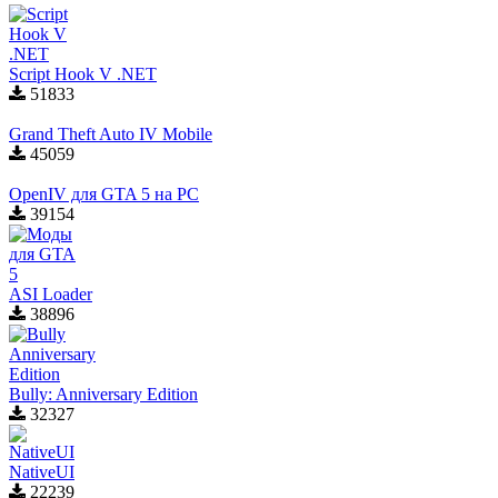
Script Hook V .NET
51833
Grand Theft Auto IV Mobile
45059
OpenIV для GTA 5 на PC
39154
ASI Loader
38896
Bully: Anniversary Edition
32327
NativeUI
22239