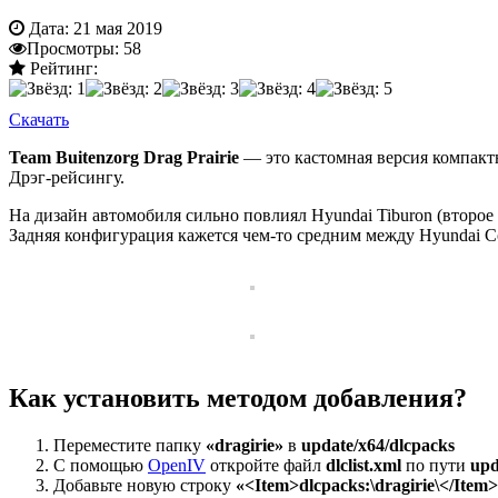
Дата:
21 мая 2019
Просмотры:
58
Рейтинг:
Скачать
Team Buitenzorg Drag Prairie
— это кастомная версия компакт
Дрэг-рейсингу.
На дизайн автомобиля сильно повлиял Hyundai Tiburon (второе
Задняя конфигурация кажется чем-то средним между Hyundai Co
Как установить методом добавления?
Переместите папку
«dragirie»
в
update/x64/dlcpacks
С помощью
OpenIV
откройте файл
dlclist.xml
по пути
upd
Добавьте новую строку
«<Item>dlcpacks:\dragirie\</Item