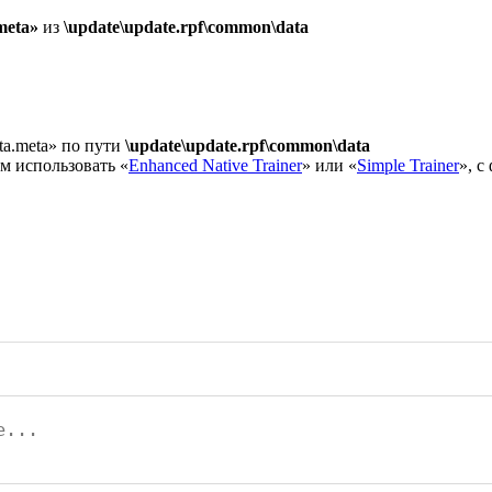
meta»
из
\update\update.rpf\common\data
ata.meta» по пути
\update\update.rpf\common\data
м использовать «
Enhanced Native Trainer
» или «
Simple Trainer
», с