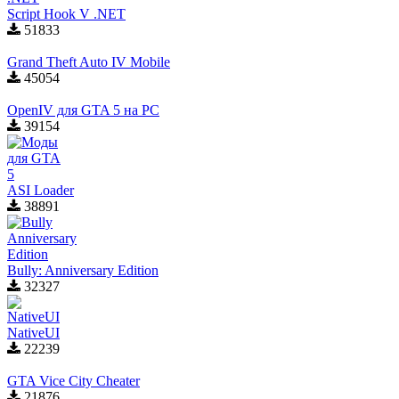
Script Hook V .NET
51833
Grand Theft Auto IV Mobile
45054
OpenIV для GTA 5 на PC
39154
ASI Loader
38891
Bully: Anniversary Edition
32327
NativeUI
22239
GTA Vice City Cheater
21876