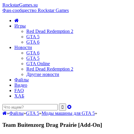
RockstarGames.su
Фан-сообщество Rockstar Games
Игры
Red Dead Redemption 2
GTA 5
GTA 6
Новости
GTA 6
GTA 5
GTA Online
Red Dead Redemption 2
Другие новости
Файлы
Видео
FAQ
ХАБ
»
Файлы
»
GTA 5
»
Моды машины для GTA 5
»
Team Buitenzorg Drag Prairie [Add-On]