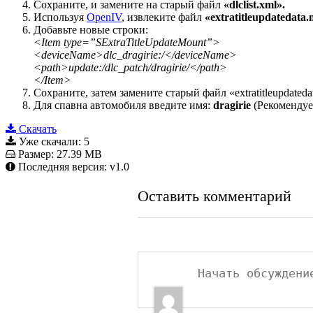
Сохраните, и замените на старый файл
«dlclist.xml».
Используя
OpenIV
, извлеките файл
«extratitleupdatedata.
Добавьте новые строки:
<Item type=”SExtraTitleUpdateMount”>
<deviceName>dlc_dragirie:/</deviceName>
<path>update:/dlc_patch/dragirie/</path>
</Item>
Сохраните, затем замените старый файл «extratitleupdated
Для спавна автомобиля введите имя:
dragirie
(Рекомендуе
Скачать
Уже скачали:
5
Размер:
27.39 MB
Последняя версия:
v1.0
Оставить комментарий