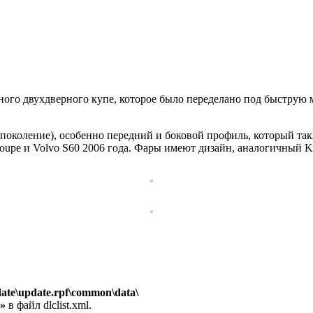
ного двухдверного купе, которое было переделано под быструю 
 поколение), особенно передний и боковой профиль, который так
upe и Volvo S60 2006 года. Фары имеют дизайн, аналогичный Kur
ate\update.rpf\common\data\
>»
в файл dlclist.xml.