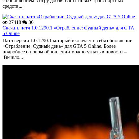
с обновлением в игру добавятся 11 новых транспортных
средств,...
27418
36
Скачать патч 1.0.1290.1 «Ограбление: Судный день» для GTA
5 Online
Патч версии 1.0.1290.1 который включает в себя обновление
«Ограбление: Судный день» для GTA 5 Online. Более
подробнее о новом обновлении можно узнать в новости –
Вышло...