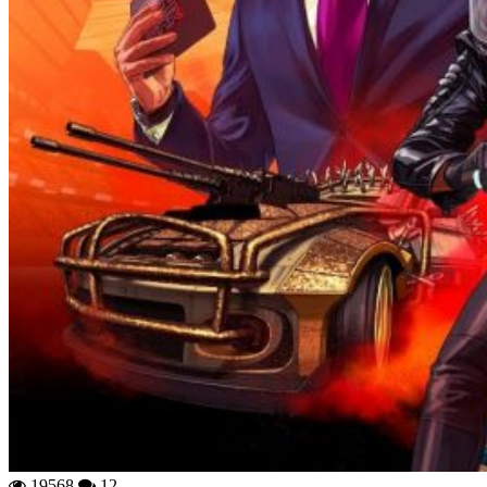
19568
12