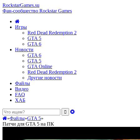
RockstarGames.su
Фан-сообщество Rockstar Games
Игры
Red Dead Redemption 2
GTA 5
GTA 6
Новости
GTA 6
GTA 5
GTA Online
Red Dead Redemption 2
Другие новости
Файлы
Видео
FAQ
ХАБ
»
Файлы
»
GTA 5
»
Патчи для GTA 5 на ПК