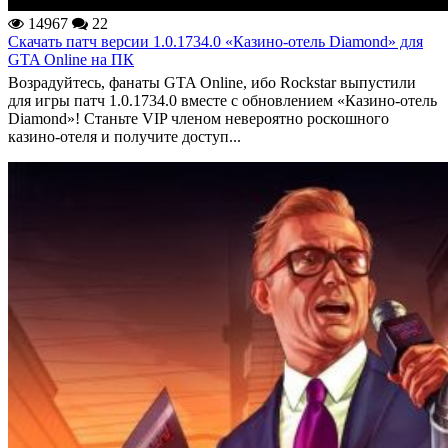
14967
22
Скачать патч версии 1.0.1734.0 «Казино-отель Diamond» для
GTA Online на ПК
Возрадуйтесь, фанаты GTA Online, ибо Rockstar выпустили
для игры патч 1.0.1734.0 вместе с обновлением «Казино-отель
Diamond»! Станьте VIP членом невероятно роскошного
казино-отеля и получите доступ...