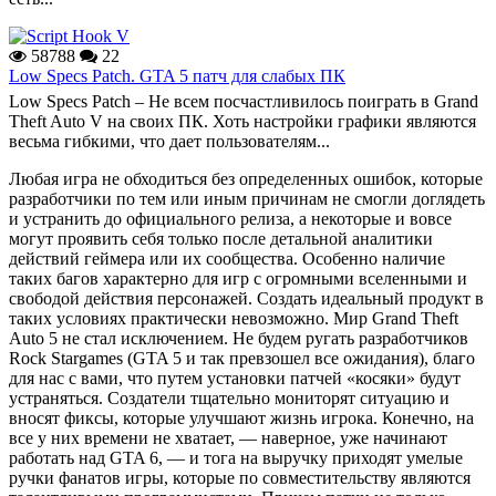
58788
22
Low Specs Patch. GTA 5 патч для слабых ПК
Low Specs Patch – Не всем посчастливилось поиграть в Grand
Theft Auto V на своих ПК. Хоть настройки графики являются
весьма гибкими, что дает пользователям...
Любая игра не обходиться без определенных ошибок, которые
разработчики по тем или иным причинам не смогли доглядеть
и устранить до официального релиза, а некоторые и вовсе
могут проявить себя только после детальной аналитики
действий геймера или их сообщества. Особенно наличие
таких багов характерно для игр с огромными вселенными и
свободой действия персонажей. Создать идеальный продукт в
таких условиях практически невозможно. Мир Grand Theft
Auto 5 не стал исключением. Не будем ругать разработчиков
Rock Stargames (GTA 5 и так превзошел все ожидания), благо
для нас с вами, что путем установки патчей «косяки» будут
устраняться. Создатели тщательно мониторят ситуацию и
вносят фиксы, которые улучшают жизнь игрока. Конечно, на
все у них времени не хватает, — наверное, уже начинают
работать над GTA 6, — и тога на выручку приходят умелые
ручки фанатов игры, которые по совместительству являются