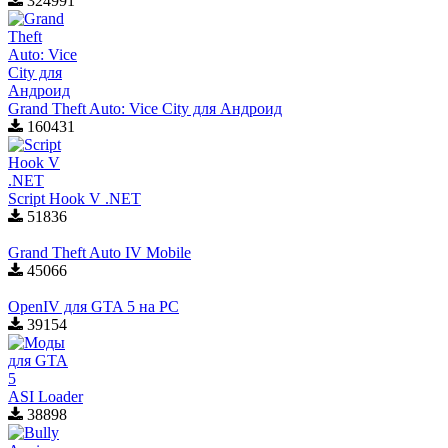
324991
Grand Theft Auto: Vice City для Aндроид
160431
Script Hook V .NET
51836
Grand Theft Auto IV Mobile
45066
OpenIV для GTA 5 на PC
39154
ASI Loader
38898