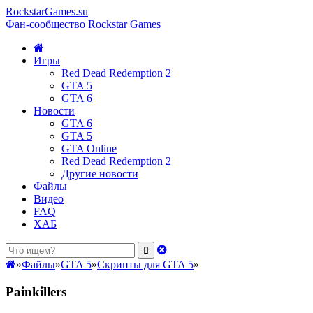
RockstarGames.su
Фан-сообщество Rockstar Games
Игры
Red Dead Redemption 2
GTA 5
GTA 6
Новости
GTA 6
GTA 5
GTA Online
Red Dead Redemption 2
Другие новости
Файлы
Видео
FAQ
ХАБ
»
Файлы
»
GTA 5
»
Скрипты для GTA 5
»
Painkillers