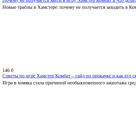
Почему не получается зайти в игру Хамстер Комбат и что дела
Новые траблы в Хамстере: почему не получается заходить в Ком
146
0
Советы по игре Хамстер Комбат – гайд по прокачке и как его с
Игра в хомяка стала причиной необыкновенного ажиотажа сред