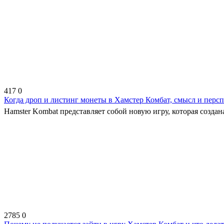
417
0
Когда дроп и листинг монеты в Хамстер Комбат, смысл и перс
Hamster Kombat представляет собой новую игру, которая создана 
2785
0