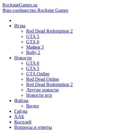
RockstarGames.su
Фан-сообщество Rockstar Games
Игры
Red Dead Redemption 2
GTA 5
GTA 6
Мафия 3
Bully 2
Новости
GTA 6
GTA 5
GTA Online
Red Dead Online
Red Dead Redemption 2
Другие новости
Новости игр
Файлы
Видео
Гайды
ХАБ
Косплей
Вопросы и ответы