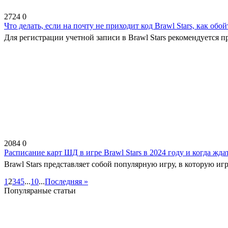
2724
0
Что делать, если на почту не приходит код Brawl Stars, как обой
Для регистрации учетной записи в Brawl Stars рекомендуется п
2084
0
Расписание карт ШД в игре Brawl Stars в 2024 году и когда жд
Brawl Stars представляет собой популярную игру, в которую игр
1
2
3
4
5
...
10
...
Последняя »
Популяраные статьи