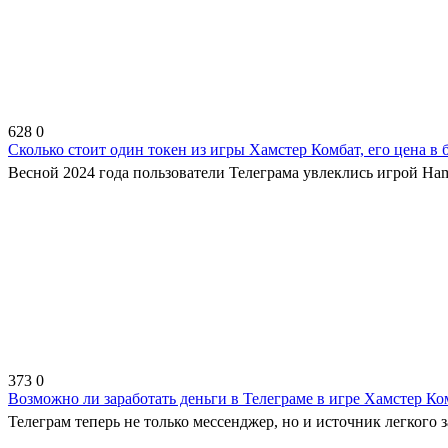
628
0
Сколько стоит один токен из игры Хамстер Комбат, его цена в
Весной 2024 года пользователи Телеграма увлеклись игрой Ham
373
0
Возможно ли заработать деньги в Телеграме в игре Хамстер Ко
Телеграм теперь не только мессенджер, но и источник легкого 