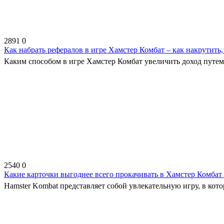
2891
0
Как набрать рефералов в игре Хамстер Комбат – как накрутить,
Каким способом в игре Хамстер Комбат увеличить доход путем н
2540
0
Какие карточки выгоднее всего прокачивать в Хамстер Комбат
Hamster Kombat представляет собой увлекательную игру, в кот