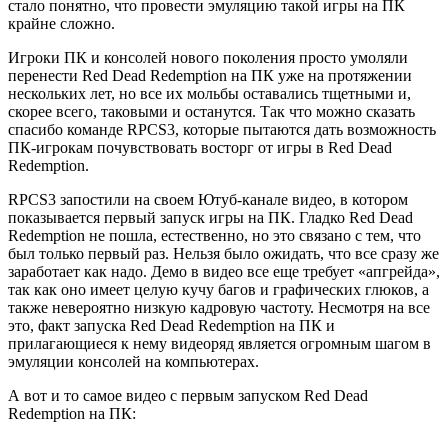
стало понятно, что провести эмуляцию такой игры на ПК
крайне сложно.
Игроки ПК и консолей нового поколения просто умоляли
перенести Red Dead Redemption на ПК уже на протяжении
нескольких лет, но все их мольбы оставались тщетными и,
скорее всего, таковыми и останутся. Так что можно сказать
спасибо команде RPCS3, которые пытаются дать возможность
ПК-игрокам почувствовать восторг от игры в Red Dead
Redemption.
RPCS3 запостили на своем Ютуб-канале видео, в котором
показывается первый запуск игры на ПК. Гладко Red Dead
Redemption не пошла, естественно, но это связано с тем, что
был только первый раз. Нельзя было ожидать, что все сразу же
заработает как надо. Демо в видео все еще требует «апгрейда»,
так как оно имеет целую кучу багов и графических глюков, а
также невероятно низкую кадровую частоту. Несмотря на все
это, факт запуска Red Dead Redemption на ПК и
прилагающиеся к нему видеоряд является огромным шагом в
эмуляции консолей на компьютерах.
А вот и то самое видео с первым запуском Red Dead
Redemption на ПК: