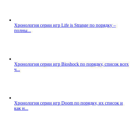
Хронология серии игр Life is Strange по порядку –
полны...
Хронология серии игр Bioshock по порядку, список всех
ч...
Хронология серии игр Doom по порядку, их список и
как н...