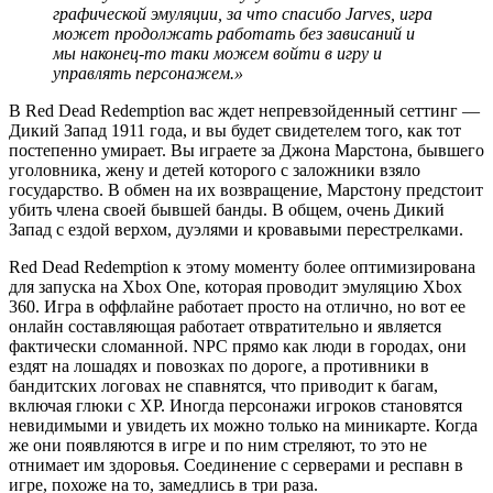
графической эмуляции, за что спасибо Jarves, игра
может продолжать работать без зависаний и
мы наконец-то таки можем войти в игру и
управлять персонажем.»
В Red Dead Redemption вас ждет непревзойденный сеттинг —
Дикий Запад 1911 года, и вы будет свидетелем того, как тот
постепенно умирает. Вы играете за Джона Марстона, бывшего
уголовника, жену и детей которого с заложники взяло
государство. В обмен на их возвращение, Марстону предстоит
убить члена своей бывшей банды. В общем, очень Дикий
Запад с ездой верхом, дуэлями и кровавыми перестрелками.
Red Dead Redemption к этому моменту более оптимизирована
для запуска на Xbox One, которая проводит эмуляцию Xbox
360. Игра в оффлайне работает просто на отлично, но вот ее
онлайн составляющая работает отвратительно и является
фактически сломанной. NPC прямо как люди в городах, они
ездят на лошадях и повозках по дороге, а противники в
бандитских логовах не спавнятся, что приводит к багам,
включая глюки с XP. Иногда персонажи игроков становятся
невидимыми и увидеть их можно только на миникарте. Когда
же они появляются в игре и по ним стреляют, то это не
отнимает им здоровья. Соединение с серверами и респавн в
игре, похоже на то, замедлись в три раза.