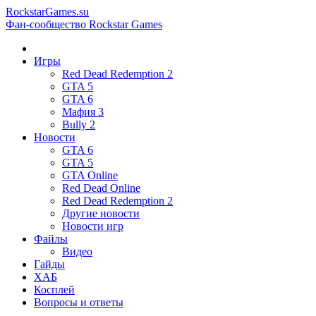
RockstarGames.su
Фан-сообщество Rockstar Games
Игры
Red Dead Redemption 2
GTA 5
GTA 6
Мафия 3
Bully 2
Новости
GTA 6
GTA 5
GTA Online
Red Dead Online
Red Dead Redemption 2
Другие новости
Новости игр
Файлы
Видео
Гайды
ХАБ
Косплей
Вопросы и ответы