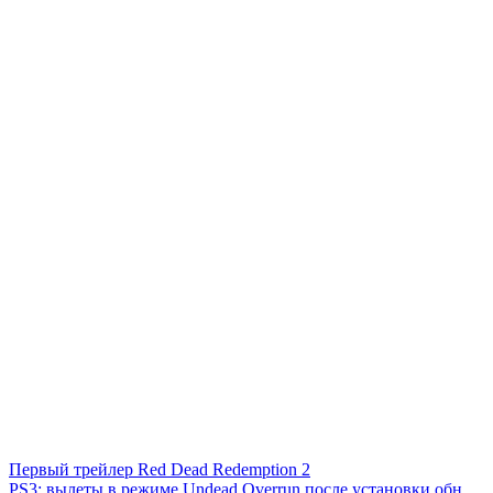
Первый трейлер Red Dead Redemption 2
PS3: вылеты в режиме Undead Overrun после установки обн...