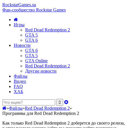
RockstarGames.su
Фан-сообщество Rockstar Games
Игры
Red Dead Redemption 2
GTA 5
GTA 6
Новости
GTA 6
GTA 5
GTA Online
Red Dead Redemption 2
Другие новости
Файлы
Видео
FAQ
ХАБ
»
Файлы
»
Red Dead Redemption 2
»
Программы для Red Dead Redemption 2
Как только Red Dead Redemption 2 доберется до своего релиза,