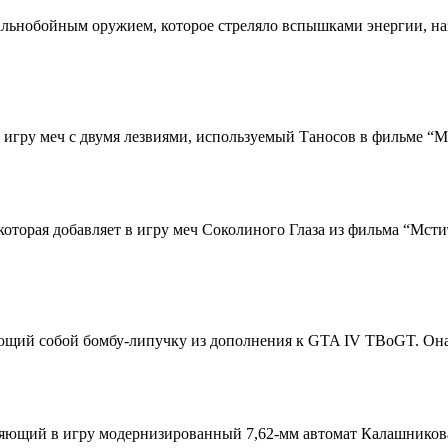
 дальнобойным оружием, которое стреляло вспышками энергии, н
гру меч с двумя лезвиями, используемый Таносов в фильме “Мс
которая добавляет в игру меч Соколиного Глаза из фильма “Мст
ий собой бомбу-липучку из дополнения к GTA IV TBoGT. Она ра
яющий в игру модернизированный 7,62-мм автомат Калашникова,