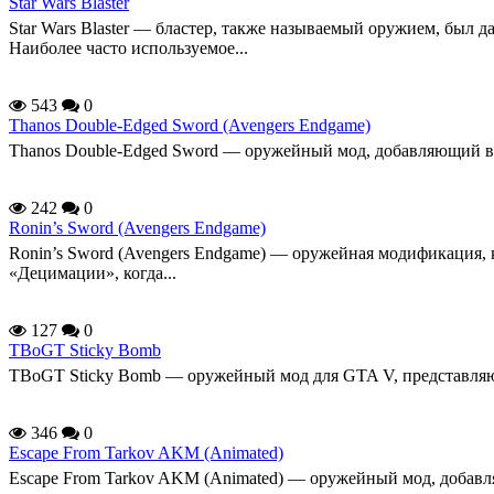
Star Wars Blaster
Star Wars Blaster — бластер, также называемый оружием, был
Наиболее часто используемое...
543
0
Thanos Double-Edged Sword (Avengers Endgame)
Thanos Double-Edged Sword — оружейный мод, добавляющий в и
242
0
Ronin’s Sword (Avengers Endgame)
Ronin’s Sword (Avengers Endgame) — оружейная модификация, 
«Децимации», когда...
127
0
TBoGT Sticky Bomb
TBoGT Sticky Bomb — оружейный мод для GTA V, представляющ
346
0
Escape From Tarkov AKM (Animated)
Escape From Tarkov AKM (Animated) — оружейный мод, добавл