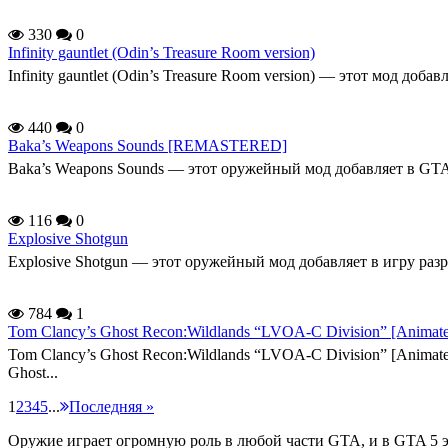
330
0
Infinity gauntlet (Odin’s Treasure Room version)
Infinity gauntlet (Odin’s Treasure Room version) — этот мод 
440
0
Baka’s Weapons Sounds [REMASTERED]
Baka’s Weapons Sounds — этот оружейный мод добавляет в GTA V 
116
0
Explosive Shotgun
Explosive Shotgun — этот оружейный мод добавляет в игру раз
784
1
Tom Clancy’s Ghost Recon:Wildlands “LVOA-C Division” [Animat
Tom Clancy’s Ghost Recon:Wildlands “LVOA-C Division” [Anima
Ghost...
1
2
3
4
5
...
Последняя »
Оружие играет огромную роль в любой части GTA, и в GTA 5 э