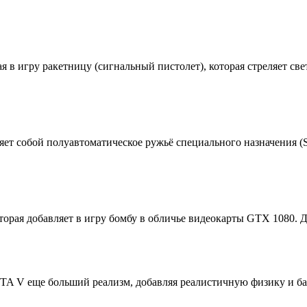
я в игру ракетницу (сигнальный пистолет), которая стреляет с
ет собой полуавтоматическое ружьё специального назначения (S
ая добавляет в игру бомбу в обличье видеокарты GTX 1080. Даже
GTA V еще больший реализм, добавляя реалистичную физику и бал