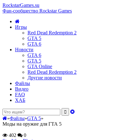
RockstarGames.su
Фан-сообщество Rockstar Games
Игры
Red Dead Redemption 2
GTA 5
GTA 6
Новости
GTA 6
GTA 5
GTA Online
Red Dead Redemption 2
Другие новости
Файлы
Видео
FAQ
ХАБ
»
Файлы
»
GTA 5
»
Моды на оружие для ГТА 5
402
0