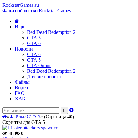
RockstarGames.su
Фан-сообщество Rockstar Games
Игры
Red Dead Redemption 2
GTA 5
GTA 6
Новости
GTA 6
GTA 5
GTA Online
Red Dead Redemption 2
Другие новости
Файлы
Видео
FAQ
ХАБ
»
Файлы
»
GTA 5
»
(Страница 40)
Скрипты для GTA 5
48
0