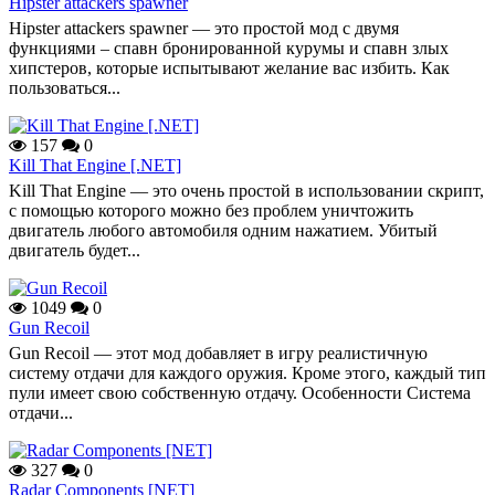
Hipster attackers spawner
Hipster attackers spawner — это простой мод с двумя
функциями – спавн бронированной курумы и спавн злых
хипстеров, которые испытывают желание вас избить. Как
пользоваться...
157
0
Kill That Engine [.NET]
Kill That Engine — это очень простой в использовании скрипт,
с помощью которого можно без проблем уничтожить
двигатель любого автомобиля одним нажатием. Убитый
двигатель будет...
1049
0
Gun Recoil
Gun Recoil — этот мод добавляет в игру реалистичную
систему отдачи для каждого оружия. Кроме этого, каждый тип
пули имеет свою собственную отдачу. Особенности Система
отдачи...
327
0
Radar Components [NET]