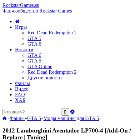
RockstarGames.su
Фан-сообщество Rockstar Games
Игры
Red Dead Redemption 2
GTA 5
GTA 6
Новости
GTA 6
GTA 5
GTA Online
Red Dead Redemption 2
Другие новости
Файлы
Видео
FAQ
ХАБ
»
Файлы
»
GTA 5
»
Моды машины для GTA 5
»
2012 Lamborghini Aventador LP700-4 [Add-On /
Replace | Tuning]