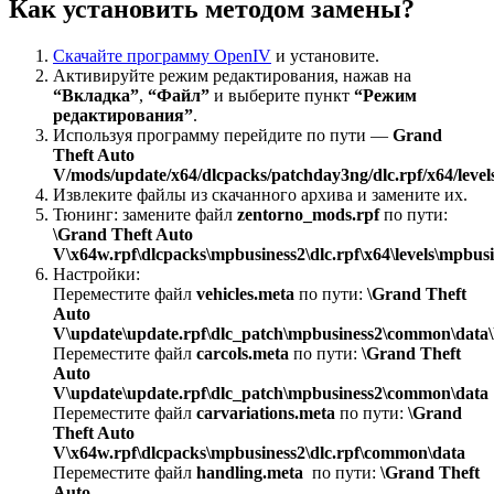
Как установить методом замены?
Скачайте программу OpenIV
и установите.
Активируйте режим редактирования, нажав на
“Вкладка”
,
“Файл”
и выберите пункт
“Режим
редактирования”
.
Используя программу перейдите по пути —
Grand
Theft Auto
V/mods/update/x64/dlcpacks/patchday3ng/dlc.rpf/x64/levels/
Извлеките файлы из скачанного архива и замените их.
Тюнинг: замените файл
zentorno_mods.rpf
по пути:
\Grand Theft Auto
V\x64w.rpf\dlcpacks\mpbusiness2\dlc.rpf\x64\levels\mpbus
Настройки:
Переместите файл
vehicles.meta
по пути:
\Grand Theft
Auto
V\update\update.rpf\dlc_patch\mpbusiness2\common\data\l
Переместите файл
carcols.meta
по пути:
\Grand Theft
Auto
V\update\update.rpf\dlc_patch\mpbusiness2\common\data
Переместите файл
carvariations.meta
по пути:
\Grand
Theft Auto
V\x64w.rpf\dlcpacks\mpbusiness2\dlc.rpf\common\data
Переместите файл
handling.meta
по пути:
\Grand Theft
Auto