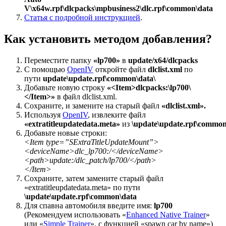
V\x64w.rpf\dlcpacks\mpbusiness2\dlc.rpf\common\data
Статья с подробной инструкцией
.
Как установить методом добавления?
Переместите папку
«lp700»
в
update/x64/dlcpacks
С помощью
OpenIV
откройте файл
dlclist.xml
по
пути
update\update.rpf\common\data\
Добавьте новую строку
«<Item>dlcpacks:\lp700\
</Item>»
в файл dlclist.xml.
Сохраните, и замените на старый файл
«dlclist.xml».
Используя
OpenIV
, извлеките файл
«extratitleupdatedata.meta»
из
\update\update.rpf\common
Добавьте новые строки:
<Item type=”SExtraTitleUpdateMount”>
<deviceName>dlc_lp700:/</deviceName>
<path>update:/dlc_patch/lp700/</path>
</Item>
Сохраните, затем замените старый файл
«extratitleupdatedata.meta» по пути
\update\update.rpf\common\data
Для спавна автомобиля введите имя:
lp700
(Рекомендуем использовать «
Enhanced Native Trainer
»
или «
Simple Trainer
», с функцией «spawn car by name»)