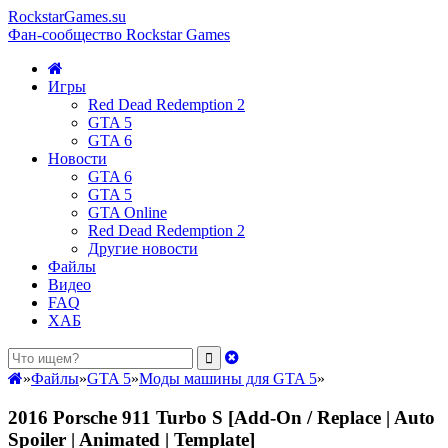
RockstarGames.su
Фан-сообщество Rockstar Games
Игры
Red Dead Redemption 2
GTA 5
GTA 6
Новости
GTA 6
GTA 5
GTA Online
Red Dead Redemption 2
Другие новости
Файлы
Видео
FAQ
ХАБ
»
Файлы
»
GTA 5
»
Моды машины для GTA 5
»
2016 Porsche 911 Turbo S [Add-On / Replace | Auto
Spoiler | Animated | Template]