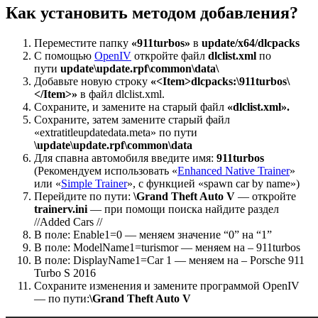
Как установить методом добавления?
Переместите папку
«911turbos»
в
update/x64/dlcpacks
С помощью
OpenIV
откройте файл
dlclist.xml
по
пути
update\update.rpf\common\data\
Добавьте новую строку
«<Item>dlcpacks:\911turbos\
</Item>»
в файл dlclist.xml.
Сохраните, и замените на старый файл
«dlclist.xml».
Сохраните, затем замените старый файл
«extratitleupdatedata.meta» по пути
\update\update.rpf\common\data
Для спавна автомобиля введите имя:
911turbos
(Рекомендуем использовать «
Enhanced Native Trainer
»
или «
Simple Trainer
», с функцией «spawn car by name»)
Перейдите по пути:
\Grand Theft Auto V
— откройте
trainerv.ini
— при помощи поиска найдите раздел
//Added Cars //
В поле: Enable1=0 — меняем значение “0” на “1”
В поле: ModelName1=turismor — меняем на – 911turbos
В поле: DisplayName1=Car 1 — меняем на – Porsche 911
Turbo S 2016
Сохраните изменения и замените программой OpenIV
— по пути:
\Grand Theft Auto V