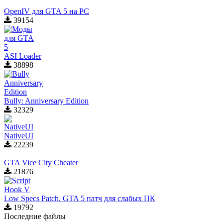
OpenIV для GTA 5 на PC
39154
ASI Loader
38898
Bully: Anniversary Edition
32329
NativeUI
22239
GTA Vice City Cheater
21876
Low Specs Patch. GTA 5 патч для слабых ПК
19792
Последние файлы