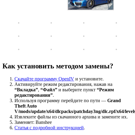
Как установить методом замены?
Скачайте программу OpenIV
и установите.
Активируйте режим редактирования, нажав на
“Вкладка”
,
“Файл”
и выберите пункт
“Режим
редактирования”
.
Используя программу перейдите по пути —
Grand
Theft Auto
V/mods/update/x64/dlcpacks/patchday3ng/dlc.rpf/x64/levels/
Извлеките файлы из скачанного архива и замените их.
Заменяет: Banshee
Статья с подробной инструкцией
.