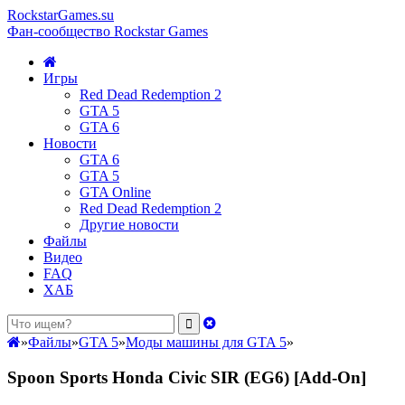
RockstarGames.su
Фан-сообщество Rockstar Games
Игры
Red Dead Redemption 2
GTA 5
GTA 6
Новости
GTA 6
GTA 5
GTA Online
Red Dead Redemption 2
Другие новости
Файлы
Видео
FAQ
ХАБ
»
Файлы
»
GTA 5
»
Моды машины для GTA 5
»
Spoon Sports Honda Civic SIR (EG6) [Add-On]