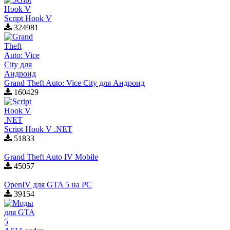
Script Hook V
324981
Grand Theft Auto: Vice City для Aндроид
160429
Script Hook V .NET
51833
Grand Theft Auto IV Mobile
45057
OpenIV для GTA 5 на PC
39154