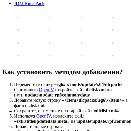
JDM Rims Pack
Как установить методом добавления?
Переместите папку
«eg6»
в
mods/update/x64/dlcpacks
С помощью
OpenIV
откройте файл
dlclist.xml
по
пути
update\update.rpf\common\data\
Добавьте новую строку
«<Item>dlcpacks:\eg6\</Item>»
в
файл dlclist.xml.
Сохраните, и замените на старый файл
«dlclist.xml».
Используя
OpenIV
, извлеките файл
«extratitleupdatedata.meta»
из
\update\update.rpf\common
Добавьте новые строки: