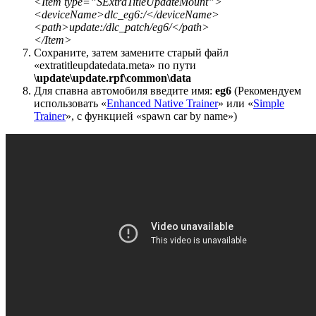
<Item type=”SExtraTitleUpdateMount”>
<deviceName>dlc_eg6:/</deviceName>
<path>update:/dlc_patch/eg6/</path>
</Item>
Сохраните, затем замените старый файл
«extratitleupdatedata.meta» по пути
\update\update.rpf\common\data
Для спавна автомобиля введите имя:
eg6
(Рекомендуем
использовать «
Enhanced Native Trainer
» или «
Simple
Trainer
», с функцией «spawn car by name»)