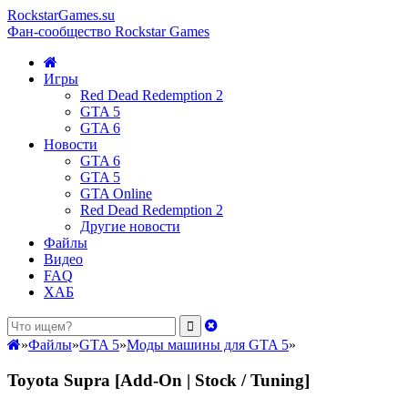
RockstarGames.su
Фан-сообщество Rockstar Games
Игры
Red Dead Redemption 2
GTA 5
GTA 6
Новости
GTA 6
GTA 5
GTA Online
Red Dead Redemption 2
Другие новости
Файлы
Видео
FAQ
ХАБ
»
Файлы
»
GTA 5
»
Моды машины для GTA 5
»
Toyota Supra [Add-On | Stock / Tuning]