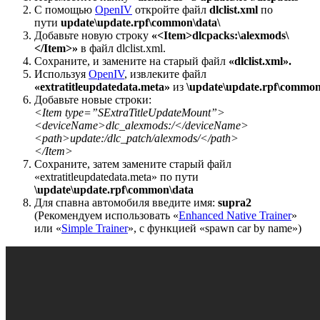
С помощью
OpenIV
откройте файл
dlclist.xml
по
пути
update\update.rpf\common\data\
Добавьте новую строку
«<Item>dlcpacks:\alexmods\
</Item>»
в файл dlclist.xml.
Сохраните, и замените на старый файл
«dlclist.xml».
Используя
OpenIV
, извлеките файл
«extratitleupdatedata.meta»
из
\update\update.rpf\common
Добавьте новые строки:
<Item type=”SExtraTitleUpdateMount”>
<deviceName>dlc_alexmods:/</deviceName>
<path>update:/dlc_patch/alexmods/</path>
</Item>
Сохраните, затем замените старый файл
«extratitleupdatedata.meta» по пути
\update\update.rpf\common\data
Для спавна автомобиля введите имя:
supra2
(Рекомендуем использовать «
Enhanced Native Trainer
»
или «
Simple Trainer
», с функцией «spawn car by name»)