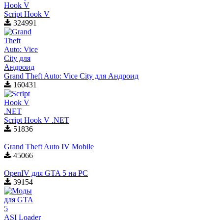
Script Hook V
324991
Grand Theft Auto: Vice City для Aндроид
160431
Script Hook V .NET
51836
Grand Theft Auto IV Mobile
45066
OpenIV для GTA 5 на PC
39154
ASI Loader