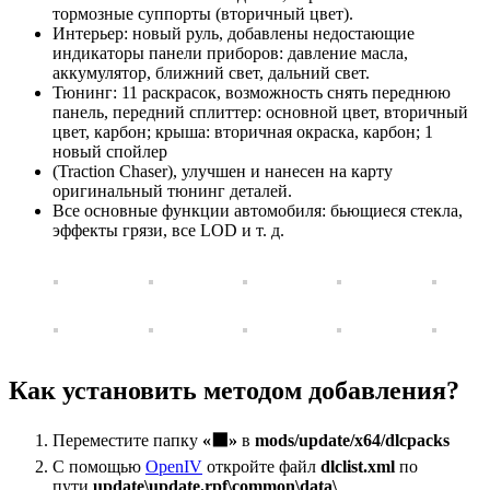
тормозные суппорты (вторичный цвет).
Интерьер: новый руль, добавлены недостающие
индикаторы панели приборов: давление масла,
аккумулятор, ближний свет, дальний свет.
Тюнинг: 11 раскрасок, возможность снять переднюю
панель, передний сплиттер: основной цвет, вторичный
цвет, карбон; крыша: вторичная окраска, карбон; 1
новый спойлер
(Traction Chaser), улучшен и нанесен на карту
оригинальный тюнинг деталей.
Все основные функции автомобиля: бьющиеся стекла,
эффекты грязи, все LOD и т. д.
Как установить методом добавления?
Переместите папку
«⬛»
в
mods/update/x64/dlcpacks
С помощью
OpenIV
откройте файл
dlclist.xml
по
пути
update\update.rpf\common\data\