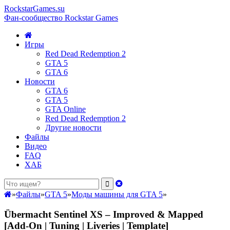
RockstarGames.su
Фан-сообщество Rockstar Games
Игры
Red Dead Redemption 2
GTA 5
GTA 6
Новости
GTA 6
GTA 5
GTA Online
Red Dead Redemption 2
Другие новости
Файлы
Видео
FAQ
ХАБ
»
Файлы
»
GTA 5
»
Моды машины для GTA 5
»
Übermacht Sentinel XS – Improved & Mapped
[Add-On | Tuning | Liveries | Template]