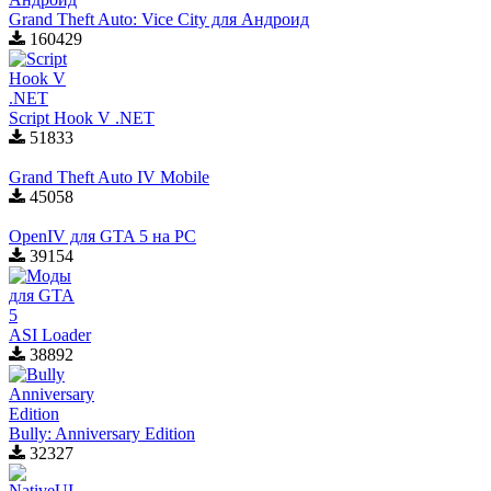
Grand Theft Auto: Vice City для Aндроид
160429
Script Hook V .NET
51833
Grand Theft Auto IV Mobile
45058
OpenIV для GTA 5 на PC
39154
ASI Loader
38892
Bully: Anniversary Edition
32327