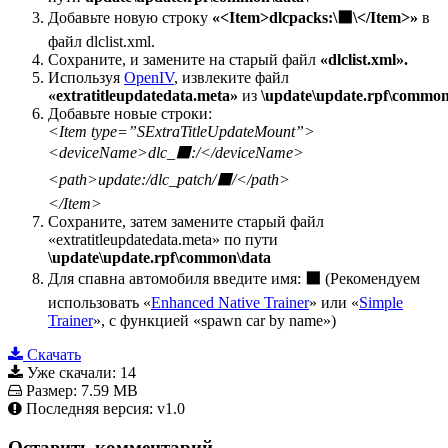
Добавьте новую строку
«<Item>dlcpacks:\⬛\</Item>»
в
файл dlclist.xml.
Сохраните, и замените на старый файл
«dlclist.xml».
Используя
OpenIV
, извлеките файл
«extratitleupdatedata.meta»
из
\update\update.rpf\common
Добавьте новые строки:
<Item type=”SExtraTitleUpdateMount”>
<deviceName>dlc_⬛:/</deviceName>
<path>update:/dlc_patch/⬛/</path>
</Item>
Сохраните, затем замените старый файл
«extratitleupdatedata.meta» по пути
\update\update.rpf\common\data
Для спавна автомобиля введите имя:
⬛
(Рекомендуем
использовать «
Enhanced Native Trainer
» или «
Simple
Trainer
», с функцией «spawn car by name»)
Скачать
Уже скачали:
14
Размер:
7.59 MB
Последняя версия:
v1.0
Оставить комментарий