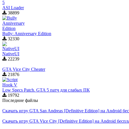
ASI Loader
38899
Bully: Anniversary Edition
32330
NativeUI
22239
GTA Vice City Cheater
21876
Low Specs Patch. GTA 5 патч для слабых ПК
19792
Последние файлы
Скачать игру GTA San Andreas [Definitive Edition] на Android б
Скачать игру GTA Vice City [Definitive Edition] на Android бесп