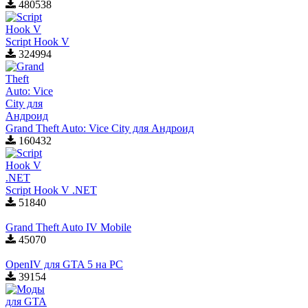
480538
Script Hook V
324994
Grand Theft Auto: Vice City для Aндроид
160432
Script Hook V .NET
51840
Grand Theft Auto IV Mobile
45070
OpenIV для GTA 5 на PC
39154