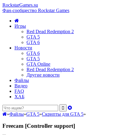
RockstarGames.su
Фан-сообщество Rockstar Games
Игры
Red Dead Redemption 2
GTA 5
GTA 6
Новости
GTA 6
GTA 5
GTA Online
Red Dead Redemption 2
Другие новости
Файлы
Видео
FAQ
ХАБ
»
Файлы
»
GTA 5
»
Скрипты для GTA 5
»
Freecam [Controller support]