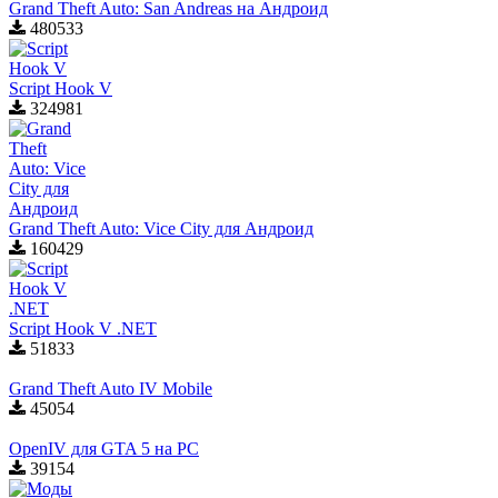
Grand Theft Auto: San Andreas на Андроид
480533
Script Hook V
324981
Grand Theft Auto: Vice City для Aндроид
160429
Script Hook V .NET
51833
Grand Theft Auto IV Mobile
45054
OpenIV для GTA 5 на PC
39154