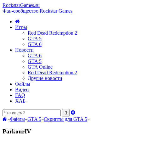
RockstarGames.su
Фан-сообщество Rockstar Games
Игры
Red Dead Redemption 2
GTA 5
GTA 6
Новости
GTA 6
GTA 5
GTA Online
Red Dead Redemption 2
Другие новости
Файлы
Видео
FAQ
ХАБ
»
Файлы
»
GTA 5
»
Скрипты для GTA 5
»
ParkourIV