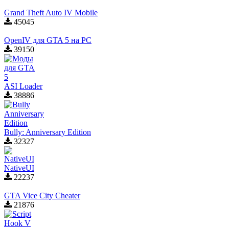
Grand Theft Auto IV Mobile
45045
OpenIV для GTA 5 на PC
39150
ASI Loader
38886
Bully: Anniversary Edition
32327
NativeUI
22237
GTA Vice City Cheater
21876