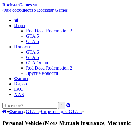
RockstarGames.su
Фан-сообщество Rockstar Games
Игры
Red Dead Redemption 2
GTA 5
GTA 6
Новости
GTA 6
GTA 5
GTA Online
Red Dead Redemption 2
Другие новости
Файлы
Видео
FAQ
ХАБ
»
Файлы
»
GTA 5
»
Скрипты для GTA 5
»
Personal Vehicle (Mors Mutuals Insurance, Mechanic