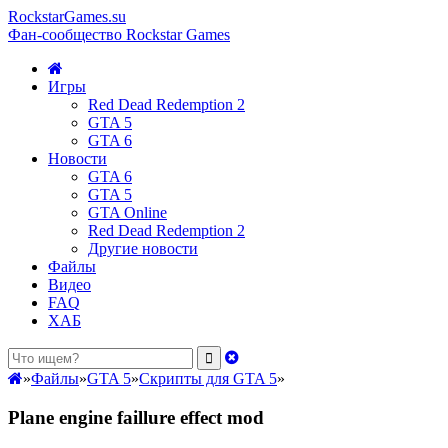
RockstarGames.su
Фан-сообщество Rockstar Games
Игры
Red Dead Redemption 2
GTA 5
GTA 6
Новости
GTA 6
GTA 5
GTA Online
Red Dead Redemption 2
Другие новости
Файлы
Видео
FAQ
ХАБ
»
Файлы
»
GTA 5
»
Скрипты для GTA 5
»
Plane engine faillure effect mod