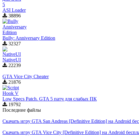
ASI Loader
38896
Bully: Anniversary Edition
32327
NativeUI
22239
GTA Vice City Cheater
21876
Low Specs Patch. GTA 5 патч для слабых ПК
19792
Последние файлы
Скачать игру GTA San Andreas [Definitive Edition] на Android б
Скачать игру GTA Vice City [Definitive Edition] на Android бесп