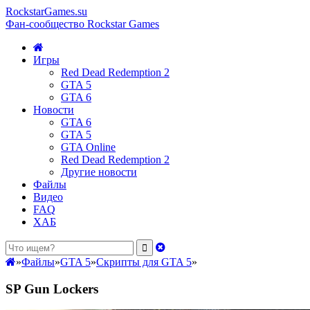
RockstarGames.su
Фан-сообщество Rockstar Games
Игры
Red Dead Redemption 2
GTA 5
GTA 6
Новости
GTA 6
GTA 5
GTA Online
Red Dead Redemption 2
Другие новости
Файлы
Видео
FAQ
ХАБ
»
Файлы
»
GTA 5
»
Скрипты для GTA 5
»
SP Gun Lockers