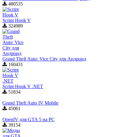
480535
Script Hook V
324989
Grand Theft Auto: Vice City для Aндроид
160431
Script Hook V .NET
51834
Grand Theft Auto IV Mobile
45061
OpenIV для GTA 5 на PC
39154